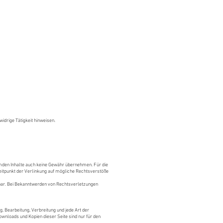
widrige Tätigkeit hinweisen.
emden Inhalte auch keine Gewähr übernehmen. Für die
itpunkt der Verlinkung auf mögliche Rechtsverstöße
bar. Bei Bekanntwerden von Rechtsverletzungen
g, Bearbeitung, Verbreitung und jede Art der
ownloads und Kopien dieser Seite sind nur für den