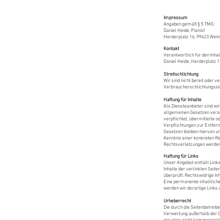
Impressum
Angaben gemäß § 5 TMG:
Daniel Heide,
Pianist
Herderplatz 16,
99423 Wei
Kontakt
Verantwortlich für den Inhal
Daniel Heide, Herderplatz 
Streitschlichtung
Wir sind nicht bereit oder v
Verbraucherschlichtungsst
Haftung für Inhalte
Als Diensteanbieter sind wi
allgemeinen Gesetzen verant
verpflichtet, übermittelte
Verpflichtungen zur Entfer
Gesetzen bleiben hiervon un
Kenntnis einer konkreten 
Rechtsverletzungen werden 
Haftung für Links
Unser Angebot enthält Links
Inhalte der
verlinkten Seiten
überprüft. Rechtswidrige
In
Eine permanente inhaltliche
werden wir derartige Links
Urheberrecht
Die durch die Seitenbetreib
Verwertung außerhalb der