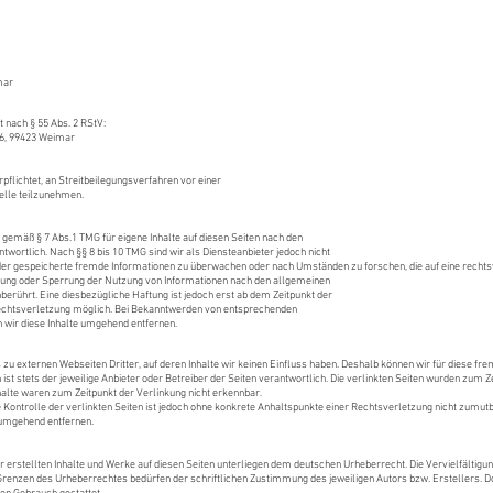
mar
t nach § 55 Abs. 2 RStV:
16, 99423 Weimar
erpflichtet, an Streitbeilegungsverfahren vor einer
elle teilzunehmen.
r gemäß § 7 Abs.1 TMG für eigene Inhalte auf diesen Seiten nach den
wortlich. Nach §§ 8 bis 10 TMG sind wir als Diensteanbieter jedoch nicht
 oder gespeicherte fremde Informationen zu überwachen oder nach Umständen
zu forschen, die auf eine rechts
nung oder Sperrung der Nutzung von Informationen nach den allgemeinen
berührt. Eine diesbezügliche Haftung ist jedoch erst ab dem Zeitpunkt der
Rechtsverletzung möglich. Bei Bekanntwerden von entsprechenden
wir diese Inhalte umgehend entfernen.
 zu externen Webseiten Dritter, auf deren Inhalte wir keinen Einfluss haben.
Deshalb können wir für diese fr
 ist stets der jeweilige Anbieter oder Betreiber der Seiten verantwortlich. Die verlinkten
Seiten wurden zum Ze
halte waren zum Zeitpunkt der Verlinkung nicht erkennbar.
 Kontrolle der verlinkten Seiten ist jedoch ohne konkrete Anhaltspunkte einer
Rechtsverletzung nicht zumut
umgehend entfernen.
er erstellten Inhalte und Werke auf diesen Seiten unterliegen dem deutschen
Urheberrecht. Die Vervielfältigun
Grenzen des Urheberrechtes bedürfen der schriftlichen Zustimmung des jeweiligen Autors bzw.
Erstellers. D